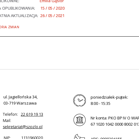
BLIKOWAŁ:
Emilia Gąsior
A OPUBLIKOWANIA:
15 / 05 / 2020
TNIA AKTUALIZACJA:
26 / 05 / 2021
ORIA ZMIAN
ul. Jagiellońska 34,
poniedziałek-piątek:
03-719 Warszawa
8:00 - 15:35
Telefon:
22 619 19 13
Nr konta: PKO BP IV O W
Mail:
67 1020 1042 0000 8002 01
sekretariat@szpzlo.pl
NIP:
1131960020