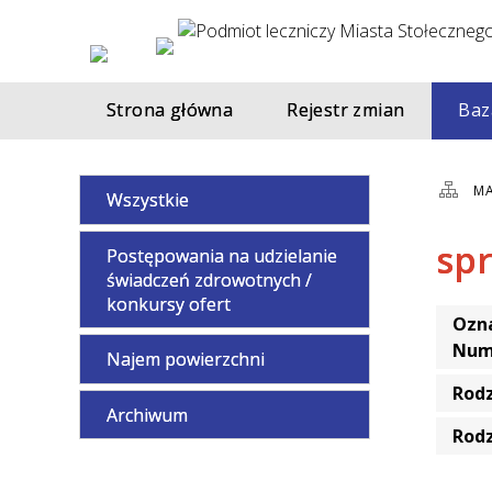
Strona główna
Rejestr zmian
Baz
MA
Wszystkie
sp
Postępowania na udzielanie
świadczeń zdrowotnych /
konkursy ofert
Ozna
Num
Najem powierzchni
Rod
Archiwum
Rod