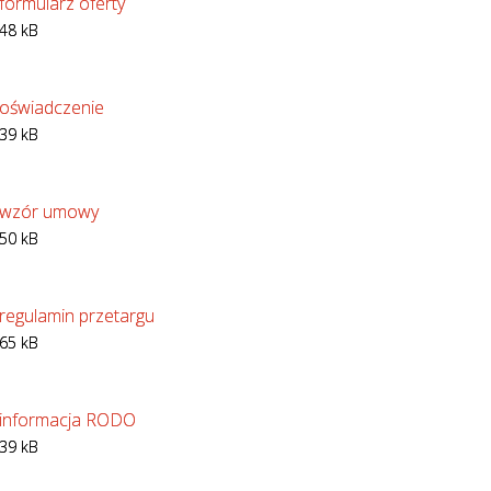
formularz oferty
48 kB
oświadczenie
39 kB
wzór umowy
50 kB
regulamin przetargu
65 kB
informacja RODO
39 kB