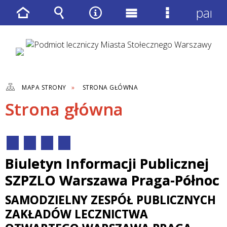
panel
Strona
Wyszukiwarka
Narzędzia
Menu
Menu
główna
główne
szczegółow
MAPA STRONY
STRONA GŁÓWNA
Strona główna
Biuletyn Informacji Publicznej
SZPZLO Warszawa Praga-Północ
SAMODZIELNY ZESPÓŁ PUBLICZNYCH
ZAKŁADÓW LECZNICTWA