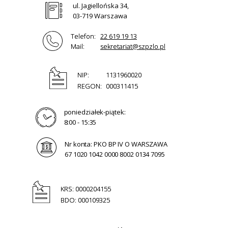
ul. Jagiellońska 34,
03-719 Warszawa
Telefon:
22 619 19 13
Mail:
sekretariat@szpzlo.pl
NIP:
1131960020
REGON:
000311415
poniedziałek-piątek:
8:00 - 15:35
Nr konta: PKO BP IV O WARSZAWA
67 1020 1042 0000 8002 0134 7095
KRS: 0000204155
BDO: 000109325