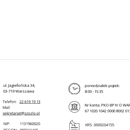
ul. Jagiellońska 34,
poniedziałek-piątek:
03-719 Warszawa
8:00 - 15:35
Telefon:
22 619 19 13
Nr konta: PKO BP IV O W
Mail:
67 1020 1042 0000 8002 01
sekretariat@szpzlo.pl
NIP:
1131960020
KRS: 0000204155