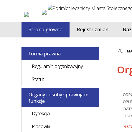
Strona główna
Rejestr zmian
Baz
MA
Forma prawna
Regulamin organizacyjny
Or
Statut
Organy i osoby sprawujące
ODPO
funkcje
OPU
DAT
Dyrekcja
OSTA
Placówki
HIST