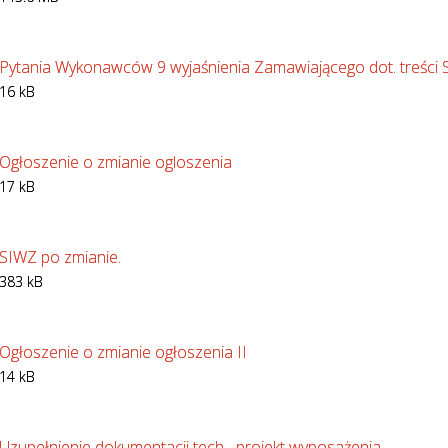
Pytania Wykonawców 9 wyjaśnienia Zamawiającego dot. treści
16 kB
Ogłoszenie o zmianie ogloszenia
17 kB
SIWZ po zmianie.
383 kB
Ogłoszenie o zmianie ogłoszenia II
14 kB
Uzupełnienie dokumentacji tech.- projekt wyposażenia