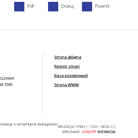
Pdf
Drukuj
Powrót
Strona główna
Rejestr zmian
Baza postępowań
ARSZAWA
34 7095
Strona WWW
ormacje o certyfikacie dostępności
WALIDACJA:
HTML5
+
CSS3
+
WCAG 2.1
WYKONANIE
CONCEPT
INTERMEDIA