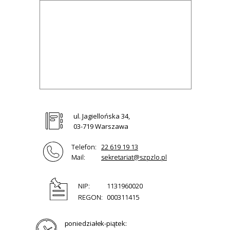
ul. Jagiellońska 34,
03-719 Warszawa
Telefon:
22 619 19 13
Mail:
sekretariat@szpzlo.pl
NIP:
1131960020
REGON:
000311415
poniedziałek-piątek: