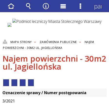
panel
Strona
Wyszukiwarka
Narzędzia
Menu
Menu
główna
główne
szczegółow
MAPA STRONY
ZAMÓWIENIA PUBLICZNE
NAJEM
POWIERZCHNI - 30M2 UL. JAGIELLOŃSKA
Najem powierzchni - 30m2
ul. Jagiellońska
Oznaczenie sprawy / Numer postępowania
3/2021