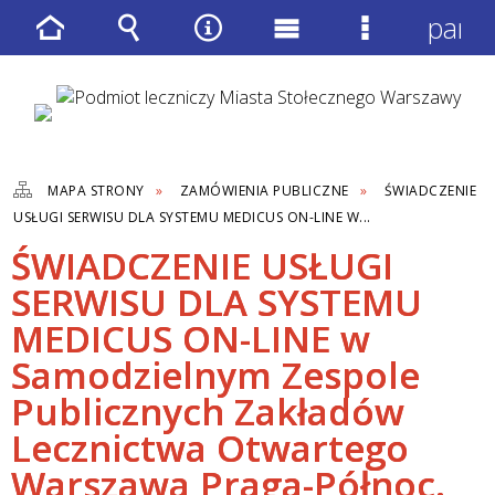
panel
Strona
Wyszukiwarka
Narzędzia
Menu
Menu
główna
główne
szczegółow
MAPA STRONY
ZAMÓWIENIA PUBLICZNE
ŚWIADCZENIE
USŁUGI SERWISU DLA SYSTEMU MEDICUS ON-LINE W...
ŚWIADCZENIE USŁUGI
SERWISU DLA SYSTEMU
MEDICUS ON-LINE w
Samodzielnym Zespole
Publicznych Zakładów
Lecznictwa Otwartego
Warszawa Praga-Północ.