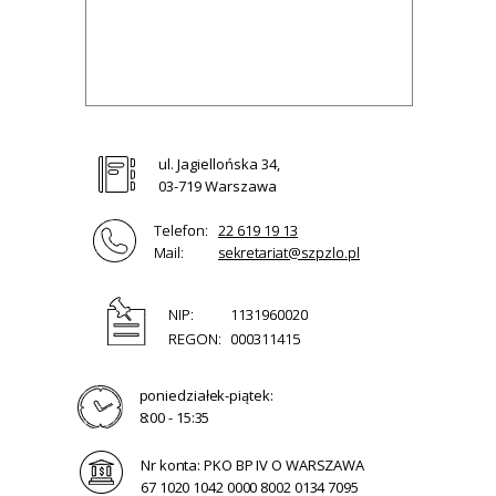
ul. Jagiellońska 34,
03-719 Warszawa
Telefon:
22 619 19 13
Mail:
sekretariat@szpzlo.pl
NIP:
1131960020
REGON:
000311415
poniedziałek-piątek:
8:00 - 15:35
Nr konta: PKO BP IV O WARSZAWA
67 1020 1042 0000 8002 0134 7095