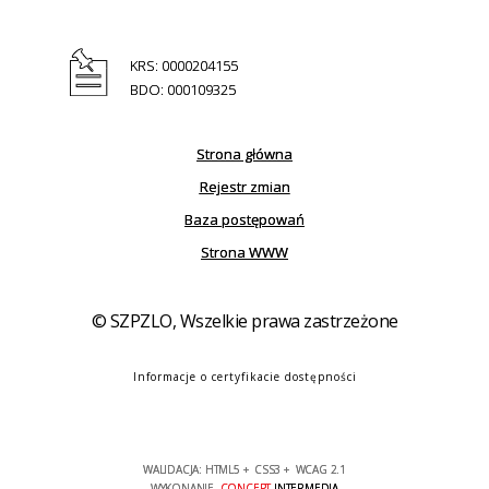
KRS: 0000204155
BDO: 000109325
Strona główna
Rejestr zmian
Baza postępowań
Strona WWW
© SZPZLO, Wszelkie prawa zastrzeżone
Informacje o certyfikacie dostępności
WALIDACJA:
HTML5
+
CSS3
+
WCAG 2.1
WYKONANIE
CONCEPT
INTERMEDIA