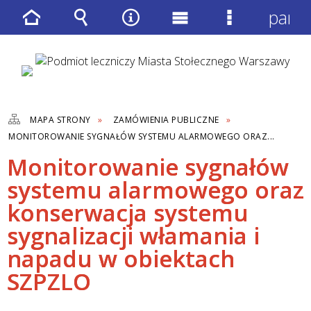
panel
Strona
Wyszukiwarka
Narzędzia
Menu
Menu
główna
główne
szczegółow
MAPA STRONY
ZAMÓWIENIA PUBLICZNE
MONITOROWANIE SYGNAŁÓW SYSTEMU ALARMOWEGO ORAZ...
Monitorowanie sygnałów
systemu alarmowego oraz
konserwacja systemu
sygnalizacji włamania i
napadu w obiektach
SZPZLO