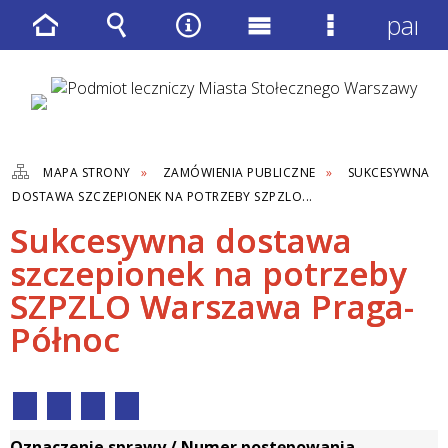
panel
Strona
Wyszukiwarka
Narzędzia
Menu
Menu
główna
główne
szczegółow
MAPA STRONY
ZAMÓWIENIA PUBLICZNE
SUKCESYWNA
DOSTAWA SZCZEPIONEK NA POTRZEBY SZPZLO...
Sukcesywna dostawa
szczepionek na potrzeby
SZPZLO Warszawa Praga-
Północ
Oznaczenie sprawy / Numer postępowania