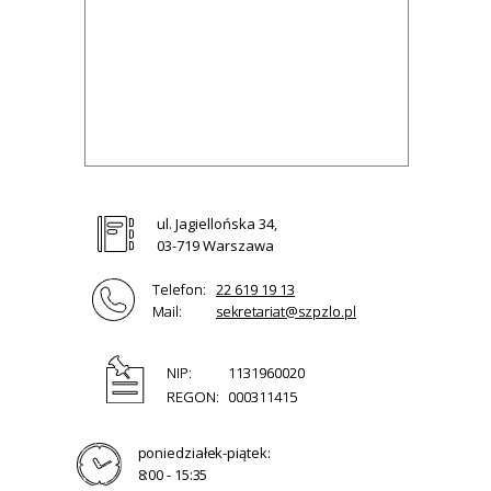
ul. Jagiellońska 34,
03-719 Warszawa
Telefon:
22 619 19 13
Mail:
sekretariat@szpzlo.pl
NIP:
1131960020
REGON:
000311415
poniedziałek-piątek:
8:00 - 15:35