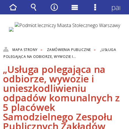
panel
Strona
Wyszukiwarka
Narzędzia
Menu
Menu
główna
główne
szczegółow
MAPA STRONY
ZAMÓWIENIA PUBLICZNE
„USŁUGA
POLEGAJĄCA NA ODBIORZE, WYWOZIE I...
„Usługa polegająca na
odbiorze, wywozie i
unieszkodliwieniu
odpadów komunalnych z
5 placówek
Samodzielnego Zespołu
Publicznych Zakładów