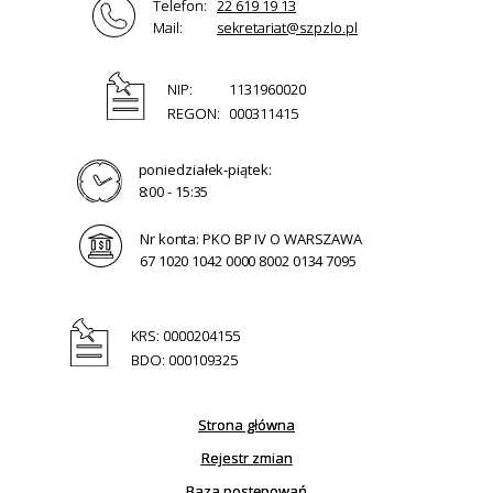
Telefon:
22 619 19 13
Mail:
sekretariat@szpzlo.pl
NIP:
1131960020
REGON:
000311415
poniedziałek-piątek:
8:00 - 15:35
Nr konta: PKO BP IV O WARSZAWA
67 1020 1042 0000 8002 0134 7095
KRS: 0000204155
BDO: 000109325
Strona główna
Rejestr zmian
Baza postępowań