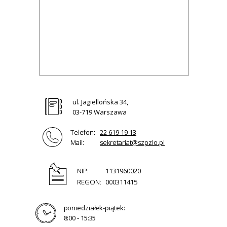
ul. Jagiellońska 34,
03-719 Warszawa
Telefon:
22 619 19 13
Mail:
sekretariat@szpzlo.pl
NIP:
1131960020
REGON:
000311415
poniedziałek-piątek:
8:00 - 15:35