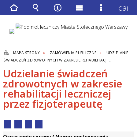
panel
Strona
Wyszukiwarka
Narzędzia
Menu
Menu
główna
główne
szczegółow
MAPA STRONY
ZAMÓWIENIA PUBLICZNE
UDZIELANIE
ŚWIADCZEŃ ZDROWOTNYCH W ZAKRESIE REHABILITACJI...
Udzielanie świadczeń
zdrowotnych w zakresie
rehabilitacji leczniczej
przez fizjoterapeutę
Oznaczenie sprawy / Numer postępowania