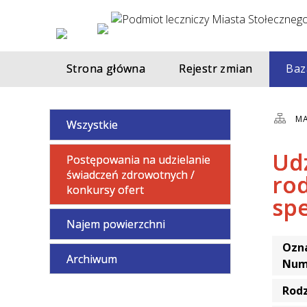
Strona główna
Rejestr zmian
Baz
MA
Wszystkie
Ud
Postępowania na udzielanie
świadczeń zdrowotnych /
rod
konkursy ofert
spe
Najem powierzchni
Ozna
Archiwum
Num
Rod