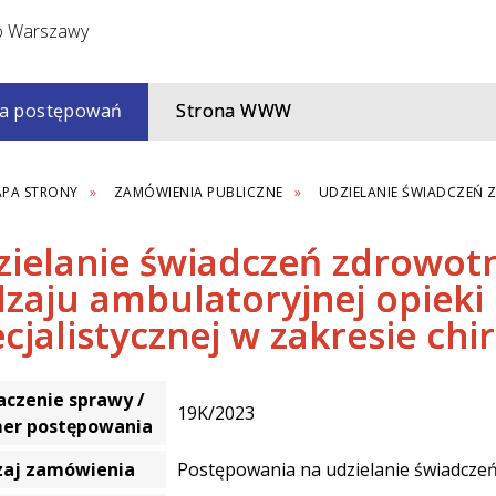
a postępowań
Strona WWW
PA STRONY
ZAMÓWIENIA PUBLICZNE
UDZIELANIE ŚWIADCZEŃ 
zielanie świadczeń zdrowot
zaju ambulatoryjnej opieki
cjalistycznej w zakresie chir
czenie sprawy /
19K/2023
er postępowania
zaj zamówienia
Postępowania na udzielanie świadczeń