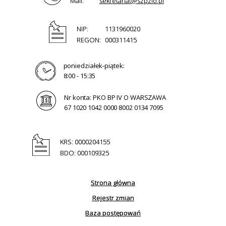
Mail:
sekretariat@szpzlo.pl
NIP:
1131960020
REGON:
000311415
poniedziałek-piątek:
8:00 - 15:35
Nr konta: PKO BP IV O WARSZAWA
67 1020 1042 0000 8002 0134 7095
KRS: 0000204155
BDO: 000109325
Strona główna
Rejestr zmian
Baza postępowań