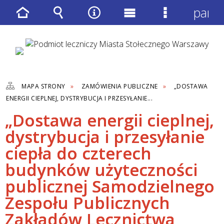
panel
Strona
Wyszukiwarka
Narzędzia
Menu
Menu
główna
główne
szczegółow
MAPA STRONY
ZAMÓWIENIA PUBLICZNE
„DOSTAWA
ENERGII CIEPLNEJ, DYSTRYBUCJA I PRZESYŁANIE...
„Dostawa energii cieplnej,
dystrybucja i przesyłanie
ciepła do czterech
budynków użyteczności
publicznej Samodzielnego
Zespołu Publicznych
Zakładów Lecznictwa