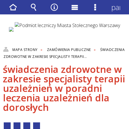
panel
Strona
Wyszukiwarka
Narzędzia
Menu
Menu
główna
główne
szczegółow
MAPA STRONY
ZAMÓWIENIA PUBLICZNE
ŚWIADCZENIA
ZDROWOTNE W ZAKRESIE SPECJALISTY TERAPII...
świadczenia zdrowotne w
zakresie specjalisty terapii
uzależnień w poradni
leczenia uzależnień dla
dorosłych