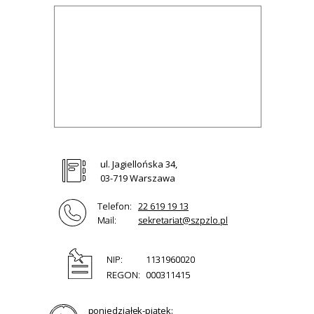
ul. Jagiellońska 34,
03-719 Warszawa
Telefon:
22 619 19 13
Mail:
sekretariat@szpzlo.pl
NIP:
1131960020
REGON:
000311415
poniedziałek-piątek: