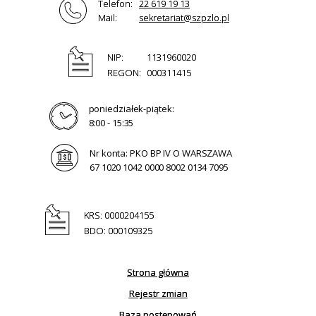
Telefon:
22 619 19 13
Mail:
sekretariat@szpzlo.pl
NIP:
1131960020
REGON:
000311415
poniedziałek-piątek:
8:00 - 15:35
Nr konta: PKO BP IV O WARSZAWA
67 1020 1042 0000 8002 0134 7095
KRS: 0000204155
BDO: 000109325
Strona główna
Rejestr zmian
Baza postępowań