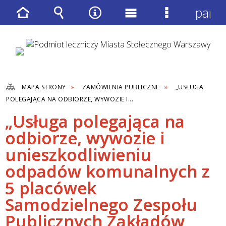
panel
Strona
Wyszukiwarka
Narzędzia
Menu
Menu
główna
główne
szczegółow
MAPA STRONY
ZAMÓWIENIA PUBLICZNE
„USŁUGA
POLEGAJĄCA NA ODBIORZE, WYWOZIE I...
„Usługa polegająca na
odbiorze, wywozie i
unieszkodliwieniu
odpadów komunalnych z
5 placówek
Samodzielnego Zespołu
Publicznych Zakładów