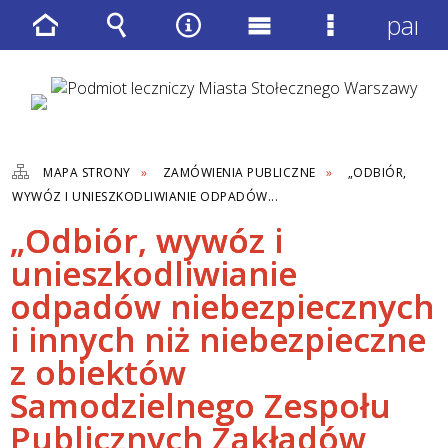
panel
Strona
Wyszukiwarka
Narzędzia
Menu
Menu
główna
główne
szczegółow
MAPA STRONY
ZAMÓWIENIA PUBLICZNE
„ODBIÓR,
WYWÓZ I UNIESZKODLIWIANIE ODPADÓW...
„Odbiór, wywóz i
unieszkodliwianie
odpadów niebezpiecznych
i innych niż niebezpieczne
z obiektów
Samodzielnego Zespołu
Publicznych Zakładów