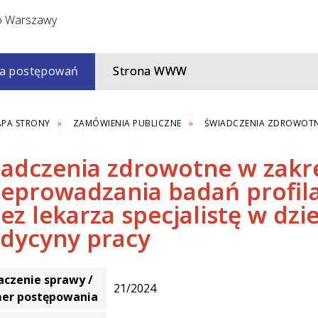
a postępowań
Strona WWW
PA STRONY
ZAMÓWIENIA PUBLICZNE
ŚWIADCZENIA ZDROWOTNE
iadczenia zdrowotne w zakr
zeprowadzania badań profil
ez lekarza specjalistę w dzi
dycyny pracy
czenie sprawy /
21/2024
er postępowania