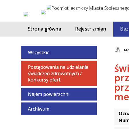
Strona główna
Rejestr zmian
Baz
MA
Wszystkie
św
Postępowania na udzielanie
świadczeń zdrowotnych /
pr
konkursy ofert
prz
me
Najem powierzchni
Archiwum
Ozna
Num