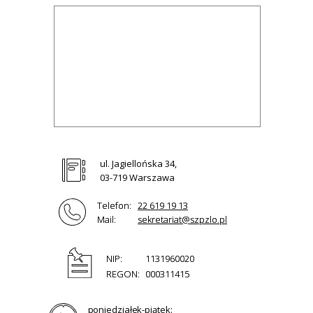
ul. Jagiellońska 34,
03-719 Warszawa
Telefon:
22 619 19 13
Mail:
sekretariat@szpzlo.pl
NIP:
1131960020
REGON:
000311415
poniedziałek-piątek: