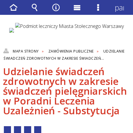
panel
Strona
Wyszukiwarka
Narzędzia
Menu
Menu
główna
główne
szczegółow
MAPA STRONY
ZAMÓWIENIA PUBLICZNE
UDZIELANIE
ŚWIADCZEŃ ZDROWOTNYCH W ZAKRESIE ŚWIADCZEŃ...
Udzielanie świadczeń
zdrowotnych w zakresie
świadczeń pielęgniarskich
w Poradni Leczenia
Uzależnień - Substytucja