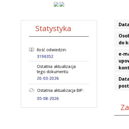
Data
Statystyka
Oso
do 
Ilość odwiedzin:
e-ma
3196352
upo
Ostatnia aktualizacja
kon
tego dokumentu
20-03-2026
Data
pos
Ostatnia aktualizacja BIP:
05-08-2026
Za