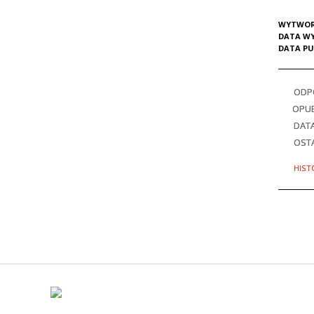
WYTWOR
DATA W
DATA PU
ODPO
OPU
DAT
OSTA
HIST