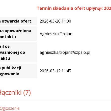
Termin składania ofert upłynął: 202
 otwarcia ofert
2026-03-20 11:00
ba upoważniona
Agnieszka Trojan
kontaktu
il os.
ważnionej do
agnieszka.trojan@szpzlo.pl
taktu
 publikacji
2026-03-12 11:45
tępowania
łączniki (7)
Ogłoszenie