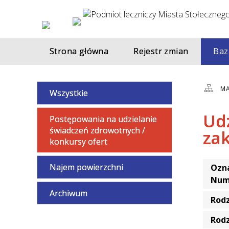
Strona główna
Rejestr zmian
Baz
MA
Wszystkie
Ud
Postępowania na udzielanie
świadczeń zdrowotnych /
zak
konkursy ofert
Najem powierzchni
Ozna
Num
Archiwum
Rod
Rod