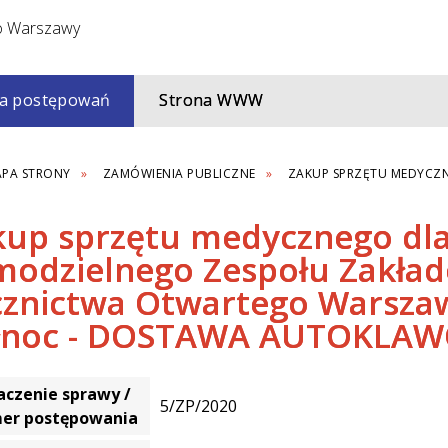
a postępowań
Strona WWW
PA STRONY
ZAMÓWIENIA PUBLICZNE
ZAKUP SPRZĘTU MEDYCZN
kup sprzętu medycznego dl
modzielnego Zespołu Zakła
cznictwa Otwartego Warsza
łnoc - DOSTAWA AUTOKLA
czenie sprawy /
5/ZP/2020
er postępowania