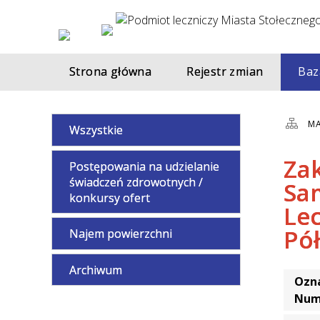
Strona główna
Rejestr zmian
Baz
MA
Wszystkie
Za
Postępowania na udzielanie
świadczeń zdrowotnych /
Sa
konkursy ofert
Le
Pó
Najem powierzchni
Archiwum
Ozna
Num