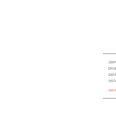
ODPO
OPU
DAT
OSTA
HIST