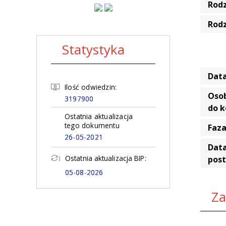
Rod
Rod
Statystyka
Data
Ilość odwiedzin:
Oso
3197900
do 
Ostatnia aktualizacja
tego dokumentu
Faz
26-05-2021
Data
Ostatnia aktualizacja BIP:
pos
05-08-2026
Za