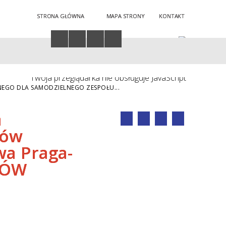
STRONA GŁÓWNA
MAPA STRONY
KONTAKT
Twoja przeglądarka nie obsługuje JavaScript
EGO DLA SAMODZIELNEGO ZESPOŁU...
a
dów
wa Praga-
WÓW