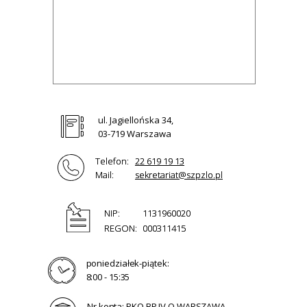
ul. Jagiellońska 34,
03-719 Warszawa
Telefon:
22 619 19 13
Mail:
sekretariat@szpzlo.pl
NIP:
1131960020
REGON:
000311415
poniedziałek-piątek:
8:00 - 15:35
Nr konta: PKO BP IV O WARSZAWA