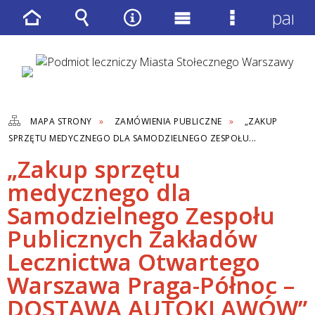
panel
Strona
Wyszukiwarka
Narzędzia
Menu
Menu
główna
główne
szczegółow
MAPA STRONY
ZAMÓWIENIA PUBLICZNE
„ZAKUP
SPRZĘTU MEDYCZNEGO DLA SAMODZIELNEGO ZESPOŁU...
„Zakup sprzętu
medycznego dla
Samodzielnego Zespołu
Publicznych Zakładów
Lecznictwa Otwartego
Warszawa Praga-Północ –
DOSTAWA AUTOKLAWÓW”