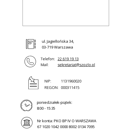
ul. Jagiellońska 34,
03-719 Warszawa
Telefon:
22 619 19 13
Mail:
sekretariat@szpzlo.pl
NIP:
1131960020
REGON:
000311415
poniedziałek-piątek:
8:00 - 15:35
Nr konta: PKO BP IV O WARSZAWA
67 1020 1042 0000 8002 0134 7095