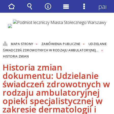
panel
Strona
Wyszukiwarka
Narzędzia
Menu
Menu
główna
główne
szczegółow
MAPA STRONY
ZAMÓWIENIA PUBLICZNE
UDZIELANIE
ŚWIADCZEŃ ZDROWOTNYCH W RODZAJU AMBULATORYJNEJ...
HISTORIA ZMIAN
Historia zmian
dokumentu: Udzielanie
świadczeń zdrowotnych w
rodzaju ambulatoryjnej
opieki specjalistycznej w
zakresie dermatologii i