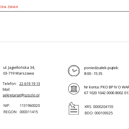
ORIA ZMIAN
ul. Jagiellońska 34,
poniedziałek-piątek:
03-719 Warszawa
8:00 - 15:35
Telefon:
22 619 19 13
Nr konta: PKO BP IV O W
Mail:
67 1020 1042 0000 8002 01
sekretariat@szpzlo.pl
NIP:
1131960020
KRS: 0000204155
REGON:
000311415
BDO: 000109325