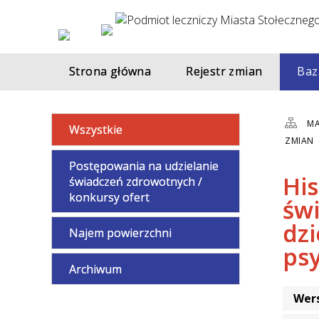
Strona główna
Rejestr zmian
Baz
MA
Wszystkie
ZMIAN
Postępowania na udzielanie
Hi
świadczeń zdrowotnych /
konkursy ofert
świ
dzi
Najem powierzchni
psy
Archiwum
Wers