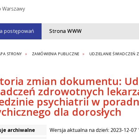
a postępowań
Strona WWW
PA STRONY
ZAMÓWIENIA PUBLICZNE
UDZIELANIE ŚWIADCZEŃ Z
storia zmian dokumentu: Ud
adczeń zdrowotnych lekarza
edzinie psychiatrii w porad
chicznego dla dorosłych
je archiwalne
Wersja aktualna na dzień: 2023-12-07 